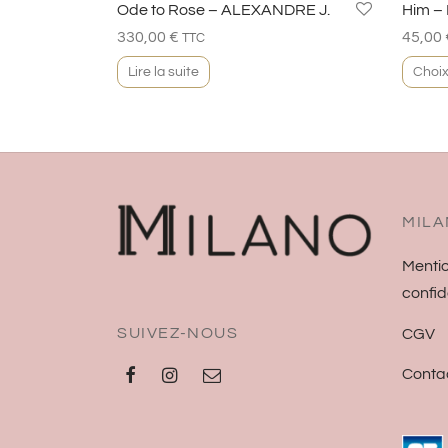
Ode to Rose – ALEXANDRE J.
Him –
330,00
€
45,00
TTC
Lire la suite
Choix
MILA
Mentio
confid
SUIVEZ-NOUS
CGV
Conta