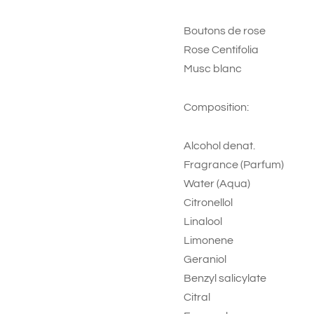
Boutons de rose
Rose Centifolia
Musc blanc
Composition:
Alcohol denat.
Fragrance (Parfum)
Water (Aqua)
Citronellol
Linalool
Limonene
Geraniol
Benzyl salicylate
Citral