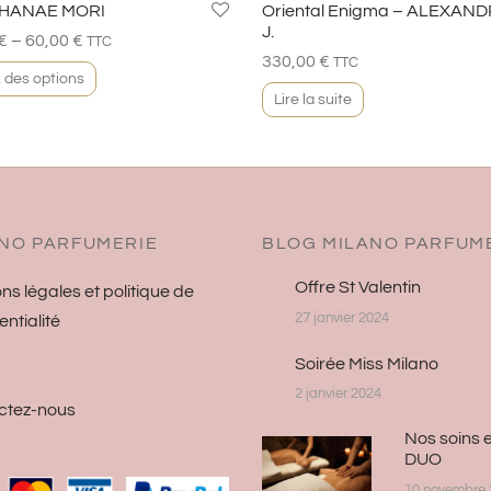
 HANAE MORI
Oriental Enigma – ALEXAN
J.
–
€
60,00
€
TTC
330,00
€
TTC
 des options
Lire la suite
NO PARFUMERIE
BLOG MILANO PARFUM
Offre St Valentin
ns légales et politique de
27 janvier 2024
entialité
Soirée Miss Milano
2 janvier 2024
ctez-nous
Nos soins 
DUO
10 novembre 