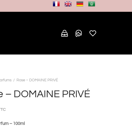
arfums
/
Rose – DOMAINE PRIVÉ
e – DOMAINE PRIVÉ
TTC
rfum – 100ml