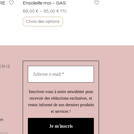
DRE
Ensoleille moi – GAS
–
68,00
€
95,00
€
TTC
Choix des options
ERIE
Adresse
e-
mail
*
Inscrivez-vous à notre newsletter pour
recevoir des réductions exclusives, et
restez informé de nos derniers produits
et services !
en
2023