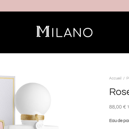
Accueil
/
P
Ros
88,00
€
Eau de pa