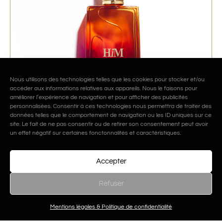
Nous utilisons des technologies telles que les cookies pour stocker et/ou
accéder aux informations relatives aux appareils. Nous le faisons pour
améliorer l’expérience de navigation et pour afficher des publicités
personnalisées. Consentir à ces technologies nous permettra de traiter des
données telles que le comportement de navigation ou les ID uniques sur ce
site. Le fait de ne pas consentir ou de retirer son consentement peut avoir
un effet négatif sur certaines fonctonnalités et caractéristiques.
Accepter
Him – HANAE MORI
–
60,00
€
80,00
€
TTC
Refuser
Choix des options
Filtres
Mentions légales & Politique de confidentialité