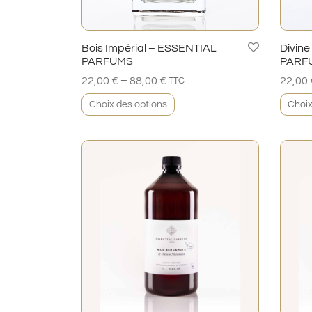
Bois Impérial – ESSENTIAL
Divine
PARFUMS
PARF
–
22,00
€
88,00
€
22,00
TTC
Choix des options
Choix