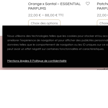
Orange x Santal – ESSENTIAL
Patch
PARFUMS
PARF
–
22,00
€
88,00
€
22,00
TTC
Choix des options
Choix
Nous utilisons des technologies telles que les cookies pour stocker et/ou acc
améliorer l’expérience de navigation et pour afficher des publicités personna
données telles que le comportement de navigation ou les ID uniques sur ce si
peut avoir un effet négatif sur certaines fonctonnalités et caractéristiques.
MILA
Mentions légales & Politique de confidentialité
Mentio
confid
SUIVEZ-NOUS
CGV
Conta