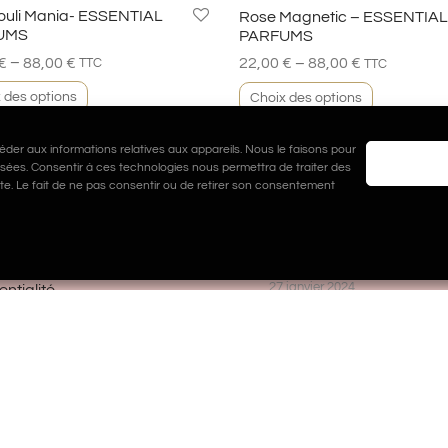
ouli Mania- ESSENTIAL
Rose Magnetic – ESSENTIAL
UMS
PARFUMS
–
–
€
88,00
€
22,00
€
88,00
€
TTC
TTC
 des options
Choix des options
éder aux informations relatives aux appareils. Nous le faisons pour
lisées. Consentir à ces technologies nous permettra de traiter des
te. Le fait de ne pas consentir ou de retirer son consentement
NO PARFUMERIE
BLOG MILANO PARFUM
Offre St Valentin
ns légales et politique de
27 janvier 2024
entialité
Soirée Miss Milano
2 janvier 2024
ctez-nous
Nos soins 
DUO
10 novembre 