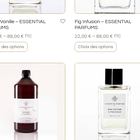
Fig Infusion – ESSENTIAL
 Vanille – ESSENTIAL
PARFUMS
UMS
–
–
22,00
€
88,00
€
€
88,00
€
TTC
TTC
Choix des options
 des options