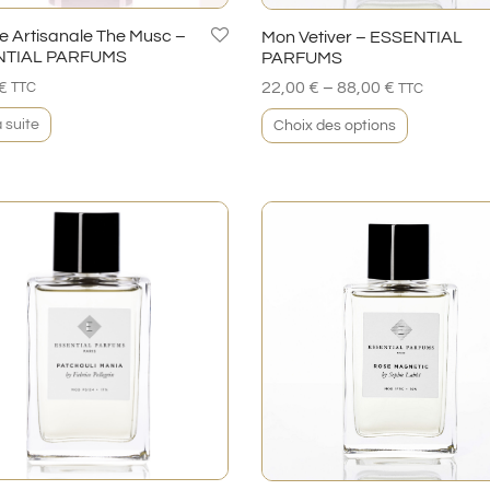
e Artisanale The Musc –
Mon Vetiver – ESSENTIAL
NTIAL PARFUMS
PARFUMS
–
€
22,00
€
88,00
€
TTC
TTC
a suite
Choix des options