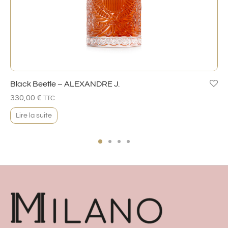
Black Beetle – ALEXANDRE J.
330,00
€
TTC
Lire la suite