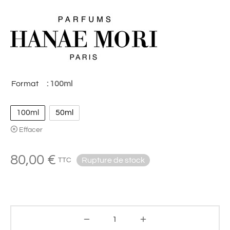
Format
: 100ml
100ml
50ml
Effacer
80,00
€
TTC
Rupture de stock