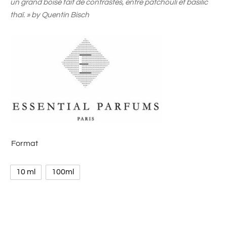
un grand boisé fait de contrastes, entre patchouli et basilic
thaï. » by Quentin Bisch
Format
10 ml
100ml