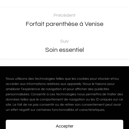
Précédent
Forfait parenthèse à Venise
Suiv
Soin essentiel
Nous utilisons des technologies telles que les cookies pour stocker et/ou
accéder aux informations relatives aux appareils. Nous le faisons pour
améliorer l’expérience de navigation et pour afficher des publicités
personnalisées. Consentir à ces technologies nous permettra de traiter des
données telles que le comportement de navigation ou les ID uniques sur ce
site. Le fait de ne pas consentir ou de retirer son consentement peut avoir
un effet négatif sur certaines fonctonnalités et caractéristiques.
Articles similaires
Accepter