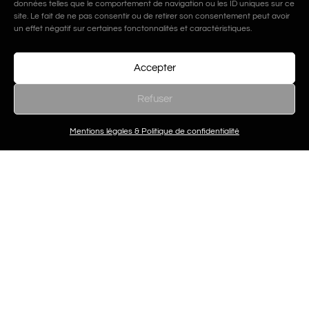
données telles que le comportement de navigation ou les ID uniques sur ce
site. Le fait de ne pas consentir ou de retirer son consentement peut avoir
un effet négatif sur certaines fonctonnalités et caractéristiques.
Accepter
Refuser
Articles similaires
Mentions légales & Politique de confidentialité