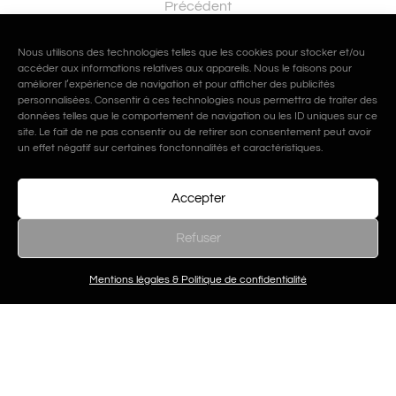
Précédent
Beauté de vos cils
Nous utilisons des technologies telles que les cookies pour stocker et/ou
accéder aux informations relatives aux appareils. Nous le faisons pour
améliorer l’expérience de navigation et pour afficher des publicités
Suiv
personnalisées. Consentir à ces technologies nous permettra de traiter des
Extension cils
données telles que le comportement de navigation ou les ID uniques sur ce
site. Le fait de ne pas consentir ou de retirer son consentement peut avoir
un effet négatif sur certaines fonctonnalités et caractéristiques.
Accepter
Refuser
Mentions légales & Politique de confidentialité
Articles similaires