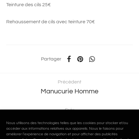
Teinture des cils 25€
Rehaussement de cils avec teinture 70€
Partager
Précédent
Manucurie Homme
Suiv
Beauté de vos sourcils
Nous utilisons des technologies telles que les cookies pour stocker et/ou
accéder aux informations relatives aux appareils. Nous le faisons pour
améliorer l’expérience de navigation et pour afficher des publicités