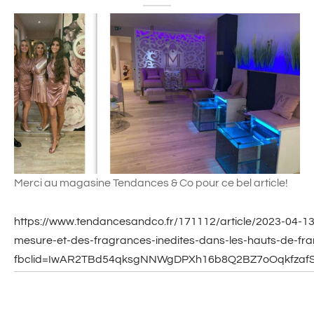
Merci au magasine Tendances & Co pour ce bel article!
https://www.tendancesandco.fr/171112/article/2023-04-13
mesure-et-des-fragrances-inedites-dans-les-hauts-de-fr
fbclid=IwAR2TBd54qksgNNWgDPXh16b8Q2BZ7oOqkfza