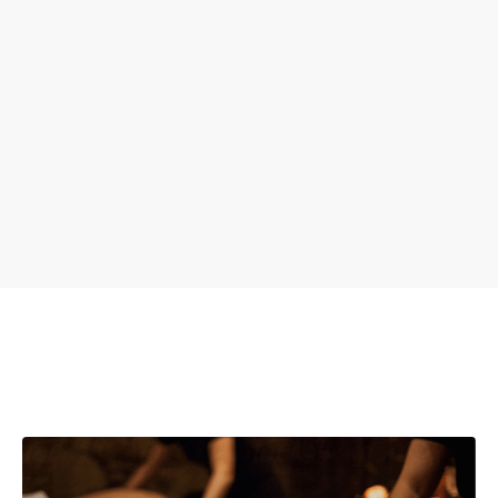
ACTUALITÉS
Offre St Valentin
ACTUALITÉS
Soirée Miss Milano