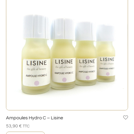
Ampoules Hydro C – Lisine
53,90
€
TTC