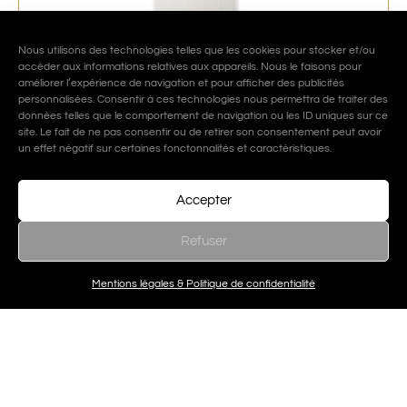
Nous utilisons des technologies telles que les cookies pour stocker et/ou
accéder aux informations relatives aux appareils. Nous le faisons pour
améliorer l’expérience de navigation et pour afficher des publicités
personnalisées. Consentir à ces technologies nous permettra de traiter des
données telles que le comportement de navigation ou les ID uniques sur ce
site. Le fait de ne pas consentir ou de retirer son consentement peut avoir
un effet négatif sur certaines fonctonnalités et caractéristiques.
Accepter
Refuser
Cure De Jeunesse – Lisine
Filtres
Mentions légales & Politique de confidentialité
43,90
€
TTC
Ajouter au panier