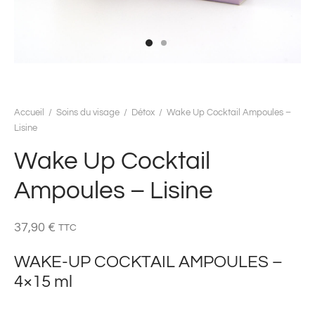
Accueil
/
Soins du visage
/
Détox
/
Wake Up Cocktail Ampoules –
Lisine
Wake Up Cocktail
Ampoules – Lisine
37,90
€
TTC
WAKE-UP COCKTAIL AMPOULES –
4×15 ml