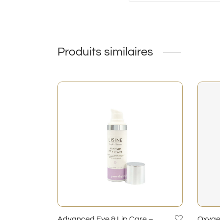
Produits similaires
Advanced Eye & Lip Care –
Oxyge