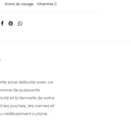
 :
Soins du visage
,
Vitamine C
0
ette zone délicate avec ce
 comme de puissants
cité et la fermeté de votre
 les poches, les cernes et
du vieillissement cutané.