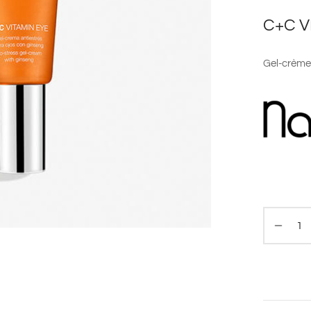
C+C V
Gel-crème 