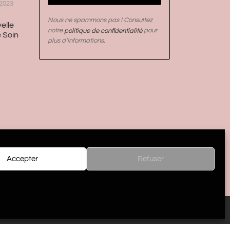
2023
Nous ne spammons pas ! Consultez
elle
notre
politique de confidentialité
pour
 Soin
plus d’informations.
Accepter
Refuser