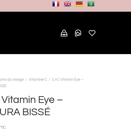
oins du visage
/
Vitamine C
/
C+C Vitamin Eye –
SSÉ
Vitamin Eye –
URA BISSÉ
TTC