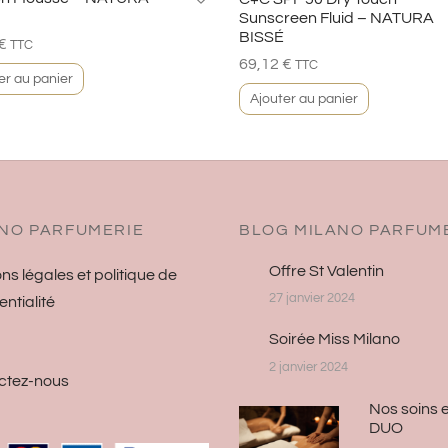
Sunscreen Fluid – NATURA
BISSÉ
€
TTC
69,12
€
TTC
er au panier
Ajouter au panier
NO PARFUMERIE
BLOG MILANO PARFUM
Offre St Valentin
ns légales et politique de
27 janvier 2024
entialité
Soirée Miss Milano
2 janvier 2024
ctez-nous
Nos soins 
DUO