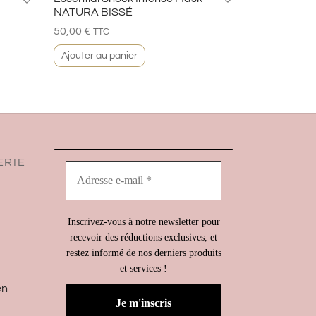
NATURA BISSÉ
50,00
€
TTC
Ajouter au panier
ERIE
Adresse
e-
mail
*
Inscrivez-vous à notre newsletter pour
recevoir des réductions exclusives, et
restez informé de nos derniers produits
et services !
en