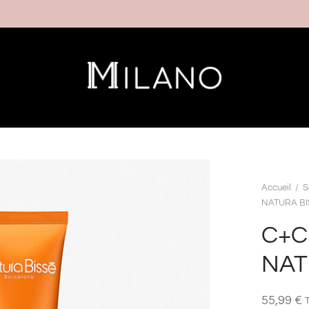
Accueil
/
S
NATURA BI
C+C 
NAT
55,99
€