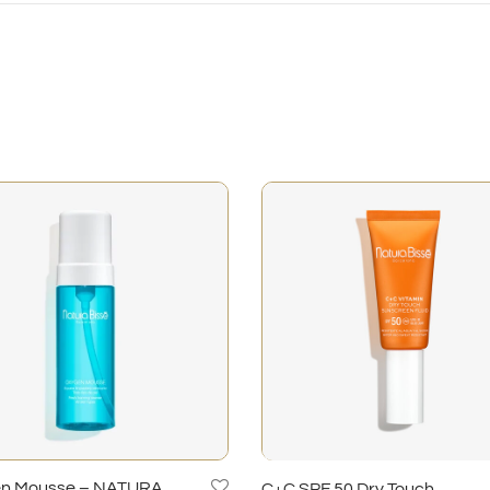
n Mousse – NATURA
C+C SPF 50 Dry Touch