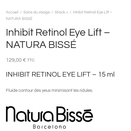
Accueil
/
Soins du visage
/
Shock +
/
Inhibit Retinol Eye Lift –
NATURA BISSÉ
Inhibit Retinol Eye Lift –
NATURA BISSÉ
129,00
€
TTC
INHIBIT RETINOL EYE LIFT – 15 ml
Fluide contour des yeux minimisant les ridules.