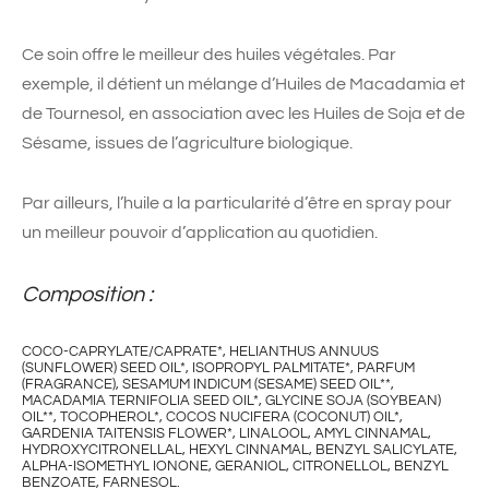
Ce soin offre le meilleur des huiles végétales. Par
exemple, il détient un mélange d’Huiles de Macadamia et
de Tournesol, en association avec les Huiles de Soja et de
Sésame, issues de l’agriculture biologique.
Par ailleurs, l’huile a la particularité d’être en spray pour
un meilleur pouvoir d’application au quotidien.
Composition :
COCO-CAPRYLATE/CAPRATE*, HELIANTHUS ANNUUS
(SUNFLOWER) SEED OIL*, ISOPROPYL PALMITATE*, PARFUM
(FRAGRANCE), SESAMUM INDICUM (SESAME) SEED OIL**,
MACADAMIA TERNIFOLIA SEED OIL*, GLYCINE SOJA (SOYBEAN)
OIL**, TOCOPHEROL*, COCOS NUCIFERA (COCONUT) OIL*,
GARDENIA TAITENSIS FLOWER*, LINALOOL, AMYL CINNAMAL,
HYDROXYCITRONELLAL, HEXYL CINNAMAL, BENZYL SALICYLATE,
ALPHA-ISOMETHYL IONONE, GERANIOL, CITRONELLOL, BENZYL
BENZOATE, FARNESOL.