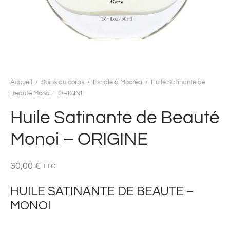
Accueil
/
Soins du corps
/
Escale à Mooréa
/
Huile Satinante de
Beauté Monoi – ORIGINE
Huile Satinante de Beauté
Monoi – ORIGINE
30,00
€
TTC
HUILE SATINANTE DE BEAUTE –
MONOI