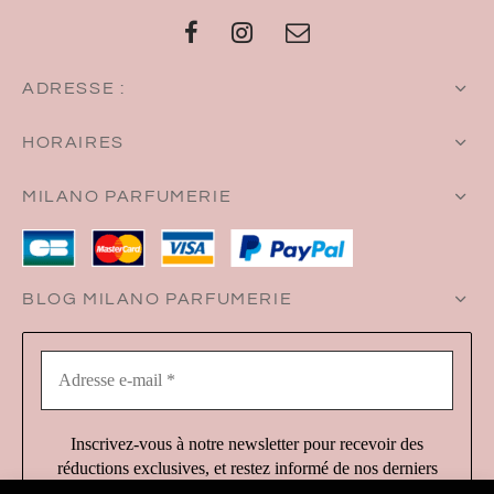
ADRESSE :
HORAIRES
MILANO PARFUMERIE
BLOG MILANO PARFUMERIE
Adresse
e-
mail
*
Inscrivez-vous à notre newsletter pour recevoir des
réductions exclusives, et restez informé de nos derniers
produits et services !