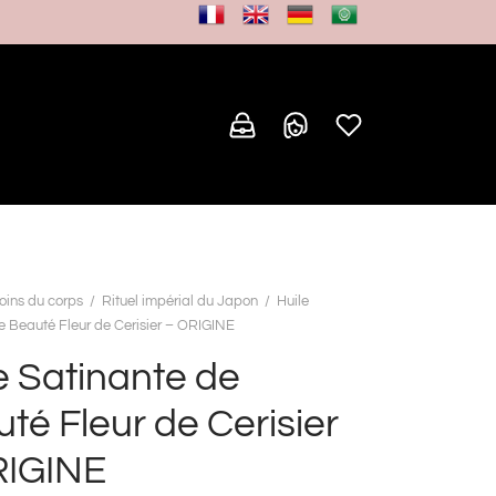
oins du corps
/
Rituel impérial du Japon
/
Huile
e Beauté Fleur de Cerisier – ORIGINE
e Satinante de
té Fleur de Cerisier
RIGINE