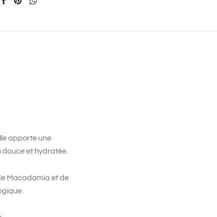
le apporte une
u douce et hydratée.
s de Macadamia et de
ogique.