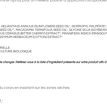
d’être en spray pour un meilleur pouvoir d’application au quotidie
HELIANTHUS ANNUUS (SUNFLOWER) SEED OIL*, ISOPROPYL PALMITATE*
EED OIL**, MACADAMIA TERNIFOLIA SEED OIL*, GLYCINE SOJA (SOYBEAN)
US CERASUS (BITTER CHERRY) EXTRACT*, MANGIFERA INDICA (MANGO) F
OSSYPIUM HERBACEUM (COTTON) EXTRACT*.
URELLE
RICULTURE BIOLOGIQUE
 changer. Référez-vous à la liste d’ingrédient présente sur votre produit afin d’a
u corps en insistant sur les zones sèches.
 :