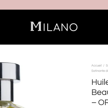
Accueil
/
S
Satinante d
Huil
Beau
– O