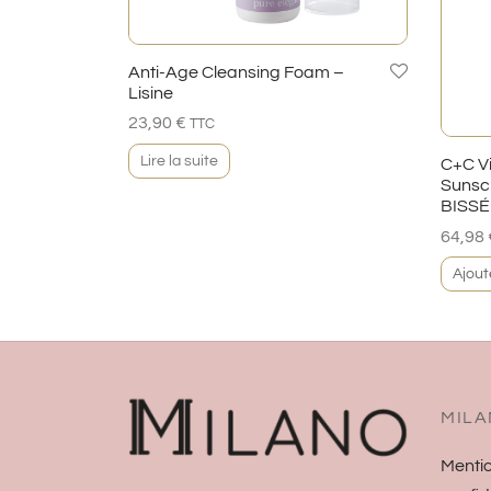
Anti-Age Cleansing Foam –
Lisine
23,90
€
TTC
Lire la suite
C+C V
Sunsc
BISSÉ
64,98
Ajout
MILA
Mentio