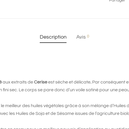
Partager
0
Description
Avis
é
aux extraits de
Cerise
est sèche et délicate
.
Par conséquent el
 fini sec. Le corps se pare donc d’un voile satiné pour une pea
re le meilleur des huiles végétales grâce à son mélange d’Huile
vec les Huiles de Soja et de Sésame issues de l’agriculture biol