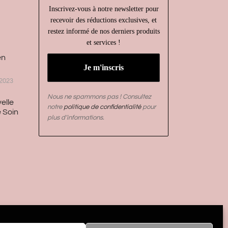
Inscrivez-vous à notre newsletter pour
recevoir des réductions exclusives, et
restez informé de nos derniers produits
et services !
en
2023
Nous ne spammons pas ! Consultez
elle
notre
politique de confidentialité
pour
 Soin
plus d’informations.