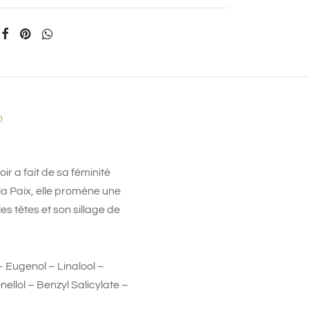
0
r a fait de sa féminité
a Paix, elle promène une
es têtes et son sillage de
 Eugenol – Linalool –
ellol – Benzyl Salicylate –