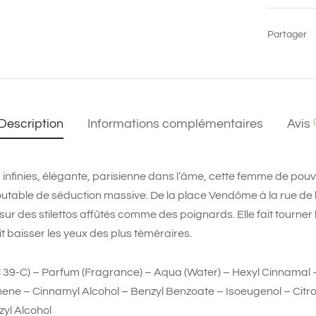
Partager
Description
Informations complémentaires
Avis
finies, élégante, parisienne dans l’âme, cette femme de pouvoi
able de séduction massive. De la place Vendôme à la rue de l
ur des stilettos affûtés comme des poignards. Elle fait tourner l
it baisser les yeux des plus téméraires.
l 39-C) – Parfum (Fragrance) – Aqua (Water) – Hexyl Cinnamal –
ene – Cinnamyl Alcohol – Benzyl Benzoate – Isoeugenol – Citron
zyl Alcohol