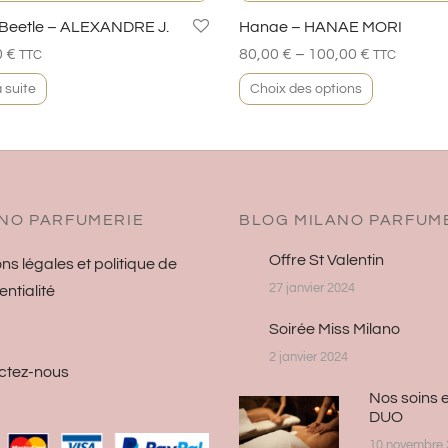
 Beetle – ALEXANDRE J.
Hanae – HANAE MORI
–
0
€
80,00
€
100,00
€
TTC
TTC
a suite
Choix des options
NO PARFUMERIE
BLOG MILANO PARFUM
Offre St Valentin
ns légales et politique de
27 janvier 2024
entialité
Soirée Miss Milano
2 janvier 2024
ctez-nous
Nos soins 
DUO
10 novembre 