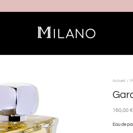
Accueil
/
P
Gar
160,00
€
Eau de pa