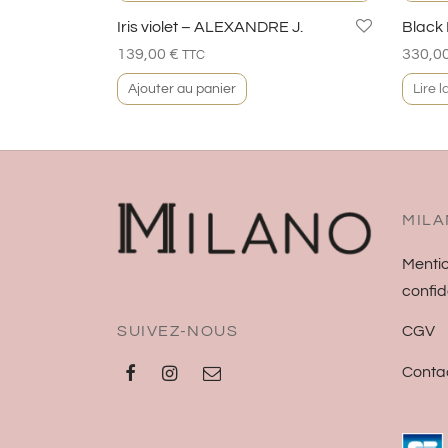
Iris violet – ALEXANDRE J.
Black
139,00
€
330,0
TTC
Ajouter au panier
Lire l
MILA
Mentio
confid
SUIVEZ-NOUS
CGV
Conta