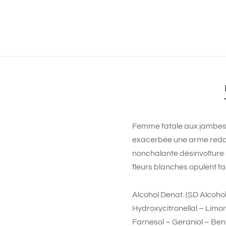
Femme fatale aux jambes in
exacerbée une arme redout
nonchalante désinvolture s
fleurs blanches opulent fa
Alcohol Denat. (SD Alcoho
Hydroxycitronellal – Limon
Farnesol – Geraniol – Ben