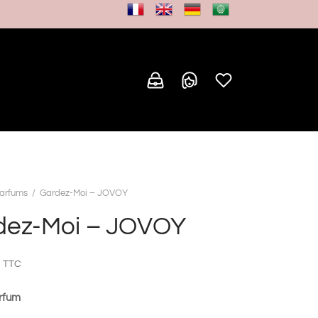
arfums
/
Gardez-Moi – JOVOY
dez-Moi – JOVOY
TTC
rfum