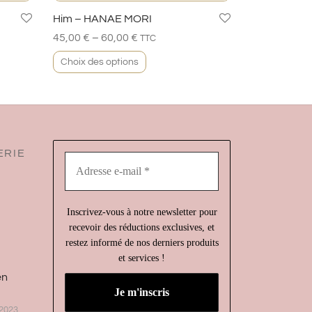
Him – HANAE MORI
–
45,00
€
60,00
€
TTC
Choix des options
ERIE
Adresse
e-
mail
*
Inscrivez-vous à notre newsletter pour
recevoir des réductions exclusives, et
restez informé de nos derniers produits
et services !
en
2023