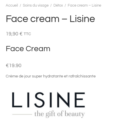
Accueil
/
Soins du visage
/
Détox
/
Face cream – Lisine
Face cream – Lisine
19,90
€
TTC
Face Cream
€
19.90
Crème de jour super hydratante et rafraîchissante