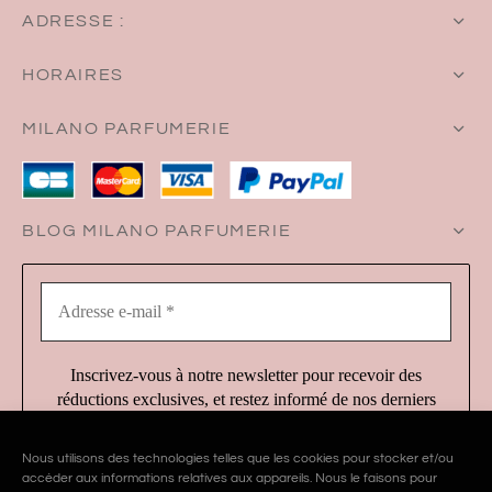
ADRESSE :
HORAIRES
MILANO PARFUMERIE
BLOG MILANO PARFUMERIE
Adresse
e-
mail
*
Inscrivez-vous à notre newsletter pour recevoir des
réductions exclusives, et restez informé de nos derniers
produits et services !
Nous utilisons des technologies telles que les cookies pour stocker et/ou
accéder aux informations relatives aux appareils. Nous le faisons pour