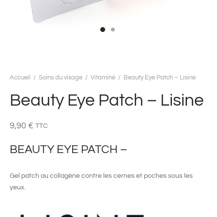
Accueil
/
Soins du visage
/
Vitaminé
/
Beauty Eye Patch – Lisine
Beauty Eye Patch – Lisine
9,90
€
TTC
BEAUTY EYE PATCH –
Gel patch au collagène contre les cernes et poches sous les
yeux.