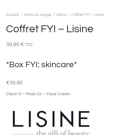
Accueil
/
Soins du visage
/
Détox
/
Coffret FYI – Lisine
Coffret FYI – Lisine
39,90
€
TTC
*Box FYI: skincare*
€
39.90
Clean-It – Mask On – Face Cream