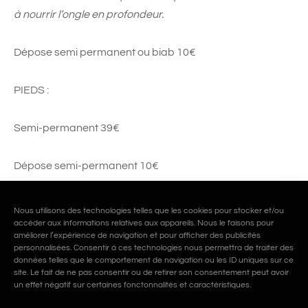
à nourrir l’ongle en profondeur.
Dépose semi permanent ou biab 10€
PIEDS :
Semi-permanent 39€
Dépose semi-permanent 10€
Nous utilisons des technologies telles que les cookies pour stocker et/ou
accéder aux informations relatives aux appareils. Nous le faisons pour
améliorer l’expérience de navigation et pour afficher des publicités
Partager
personnalisées. Consentir à ces technologies nous permettra de traiter des
données telles que le comportement de navigation ou les ID uniques sur ce
site. Le fait de ne pas consentir ou de retirer son consentement peut avoir
un effet négatif sur certaines fonctonnalités et caractéristiques.
Précédent