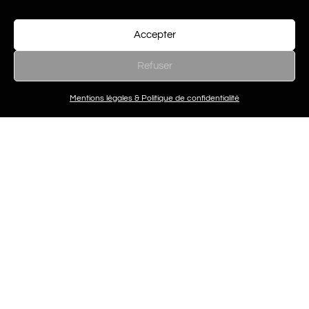
Précédent
Accepter
Extension cils
Refuser
Suiv
Mentions légales & Politique de confidentialité
Epilation homme
Articles similaires