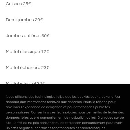
Cuisses 25€
Demi-jambes 20€
Jambes entières 30€
Maillot classique 17€
Maillot échancré 23€
Maillot intégral 32€
Nous utilisons des technologies telles que les cookies pour stocker et/ou
accéder aux informations relatives aux appareils. Nous le faisons pour
améliorer l’expérience de navigation et pour afficher des publicités
personnalisées. Consentir à ces technologies nous permettra de traiter des
données telles que le comportement de navigation ou les ID uniques sur ce
Partager
site. Le fait de ne pas consentir ou de retirer son consentement peut avoir
un effet négatif sur certaines fonctonnalités et caractéristiques.