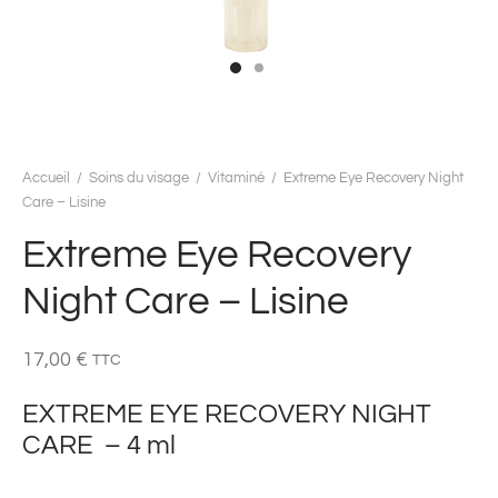
Accueil
/
Soins du visage
/
Vitaminé
/
Extreme Eye Recovery Night
Care – Lisine
Extreme Eye Recovery
Night Care – Lisine
17,00
€
TTC
EXTREME EYE RECOVERY NIGHT
CARE – 4 ml