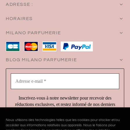
ADRESSE :
HORAIRES
MILANO PARFUMERIE
BLOG MILANO PARFUMERIE
Adresse
e-
mail
*
Inscrivez-vous à notre newsletter pour recevoir des
réductions exclusives, et restez informé de nos derniers
produits et services !
Nous utilisons des technologies telles que les cookies pour stocker et/ou
accéder aux informations relatives aux appareils. Nous le faisons pour