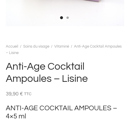
Accueil
/
Soins du visage
/
Vitaminé
/
Anti-Age Cocktail Ampoules
– Lisine
Anti-Age Cocktail
Ampoules – Lisine
39,90
€
TTC
ANTI-AGE COCKTAIL AMPOULES –
4×5 ml