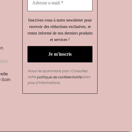
e-
mail
*
Inscrivez-vous à notre newsletter pour
recevoir des réductions exclusives, et
restez informé de nos derniers produits
et services !
en
2023
Nous ne spammons pas ! Consultez
elle
notre
politique de confidentialité
pour
 Soin
plus d’informations.