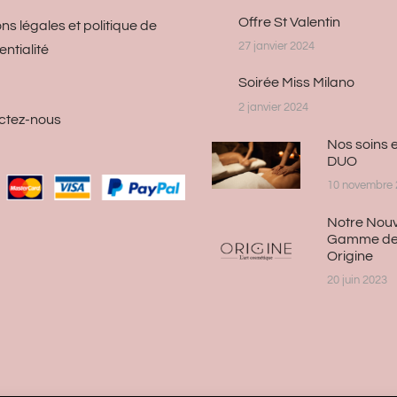
Offre St Valentin
ns légales et politique de
27 janvier 2024
entialité
Soirée Miss Milano
2 janvier 2024
ctez-nous
Nos soins 
DUO
10 novembre 
Notre Nouv
Gamme de
Origine
20 juin 2023