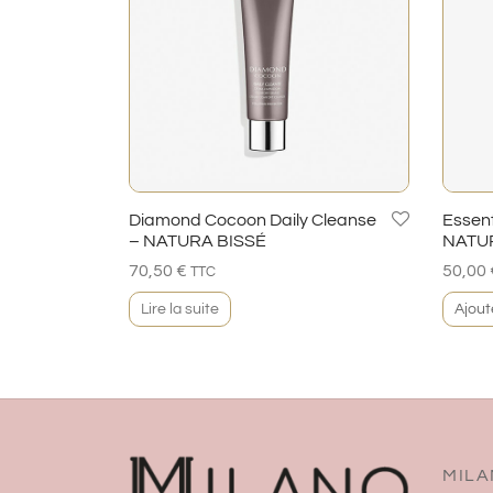
Diamond Cocoon Daily Cleanse
Essent
– NATURA BISSÉ
NATU
70,50
€
50,00
TTC
Lire la suite
Ajout
MILA