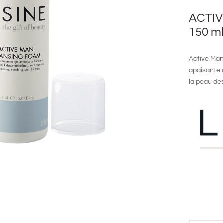
ACTI
150 m
Active Ma
apaisante 
la peau d