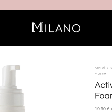
Accueil
/
S
– Lisine
Acti
Foam
19,90
€