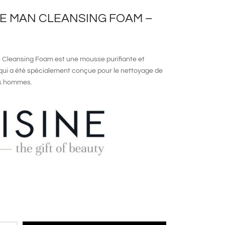
VE MAN CLEANSING FOAM –
l
n Cleansing Foam
est une mousse purifiante et
qui a été spécialement conçue pour le nettoyage de
es hommes.