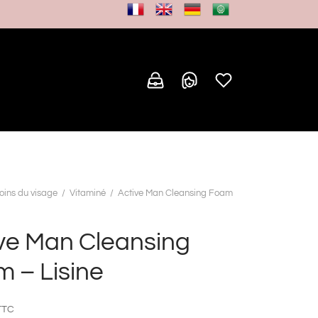
oins du visage
/
Vitaminé
/
Active Man Cleansing Foam
ve Man Cleansing
 – Lisine
TTC