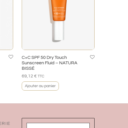
C+C SPF 50 Dry Touch
Sunscreen Fluid – NATURA
BISSÉ
69,12
€
TTC
Ajouter au panier
ERIE
Adresse