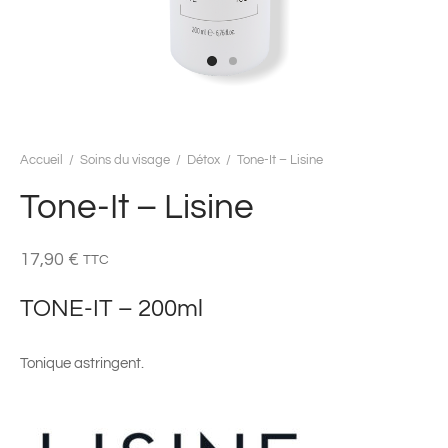
Accueil
/
Soins du visage
/
Détox
/
Tone-It – Lisine
Tone-It – Lisine
17,90
€
TTC
TONE-IT – 200ml
Tonique astringent.