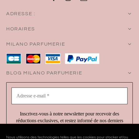
ADRESSE :
HORAIRES
MILANO PARFUMERIE
BLOG MILANO PARFUMERIE
Adresse
e-
mail
*
Inscrivez-vous à notre newsletter pour recevoir des
réductions exclusives, et restez informé de nos derniers
produits et services !
Nous utilisons des technologies telles que les cookies pour stocker et/ou