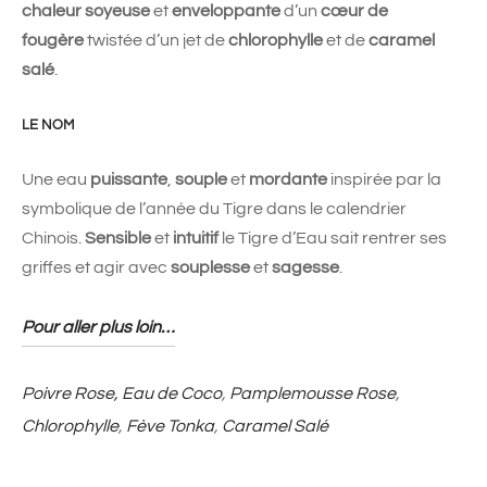
chaleur soyeuse
et
enveloppante
d’un
cœur de
fougère
twistée d’un jet de
chlorophylle
et de
caramel
salé
.
LE NOM
Une eau
puissante
,
souple
et
mordante
inspirée par la
symbolique de l’année du Tigre dans le calendrier
Chinois.
Sensible
et
intuitif
le Tigre d’Eau sait rentrer ses
griffes et agir avec
souplesse
et
sagesse
.
Pour aller plus loin…
Poivre Rose,
Eau de Coco
,
Pamplemousse Rose
,
Chlorophylle
,
Fève Tonka
,
Caramel Salé