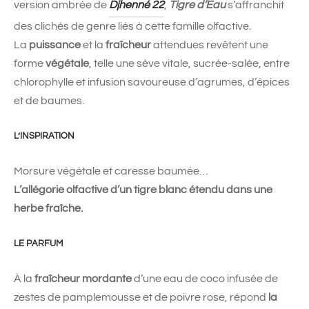
version ambrée de
Djhenné 22
,
Tigre d’Eau
s’affranchit
des clichés de genre liés à cette famille olfactive.
La
puissance
et la
fraîcheur
attendues revêtent une
forme
végétale
, telle une sève vitale, sucrée-salée, entre
chlorophylle et infusion savoureuse d’agrumes, d’épices
et de baumes.
L’INSPIRATION
Morsure végétale et caresse baumée…
L’allégorie olfactive d’un tigre blanc étendu dans une
herbe fraîche.
LE PARFUM
À la
fraîcheur mordante
d’une eau de coco infusée de
zestes de pamplemousse et de poivre rose, répond
la