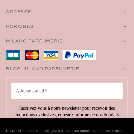
ADRESSE :
HORAIRES
MILANO PARFUMERIE
BLOG MILANO PARFUMERIE
Adresse
e-
mail
*
Inscrivez-vous à notre newsletter pour recevoir des
réductions exclusives, et restez informé de nos derniers
produits et services !
Nous utilisons des technologies telles que les cookies pour stocker et/ou