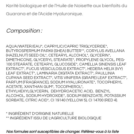
Karité biologique et de l’Huile de Noisette aux bienfaits du
Guarana et de l’Acide Hyaluronique.
Composition :
AQUA/WATER/EAU*, CAPRYLIC/CAPRIC TRIGLYCERIDE*,
BUTYROSPERMUM PARKII (SHEA) BUTTER**, CORYLUS AVELLANA
(HAZELNUT) SEED OIL*, CETEARYL ALCOHOL*, GLYCERIN*,
DIMETHICONE, GLYCERYL STEARATE*, PROPYLENE GLYCOL, PEG-
100 STEARATE, CETEARYL GLUCOSIDE*, CAMELLIA SINENSIS LEAF
EXTRACT*, FUCUS VESICULOSUS EXTRACT*, HEDERA HELIX (IVY)
LEAF EXTRACT*, LAMINARIA DIGITATA EXTRACT*, PAULLINIA
CUPANA SEED EXTRACT*, VITIS VINIFERA (GRAPE) LEAF EXTRACT*,
PARFUM (FRAGRANCE), SODIUM HYALURONATE*, TOCOPHERYL
ACETATE, XANTHAN GUM*, TOCOPHEROL*,
ETHYLHEXYLGLYCERIN, DEHYDROACETIC ACID, BENZYL
ALCOHOL, SODIUM HYDROXIDE*, SODIUM BENZOATE, POTASSIUM
SORBATE, CITRIC ACID*, CI 19140 (YELLOW 5), CI 14700 (RED 4).
* INGRÉDIENT D’ORIGINE NATURELLE
** INGRÉDIENT ISSU DE L’AGRICULTURE BIOLOGIQUE
Nos formules sont susceptibles de changer. Référez-vous à la liste