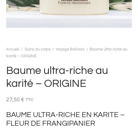
Accueil
/
Soins du corps
/
Voyage Balinais
/
Baume ultra-riche au
karité – ORIGINE
Baume ultra-riche au
karité – ORIGINE
27,50
€
TTC
BAUME ULTRA-RICHE EN KARITE –
FLEUR DE FRANGIPANIER