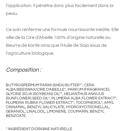
l’application. Il pénètre donc plus facilement dans la
peau.
Ce soin renferme une formule nourrissante inédite. Elle
allie de la Cire d’Abeille 100% d’origine naturelle au
Beurre de karité ainsi que l’Huile de Soja issus de
l’agriculture biologique.
Composition :
BUTYROSPERMUM PARKII (SHEA) BUTTER**, CERA
ALBA/BEESWAX/CIRE D’ABEILLE*, PARFUM (FRAGRANCE),
GLYCINE SOJA (SOYBEAN) OIL**, HELIANTHUS ANNUUS
(SUNFLOWER) SEED OIL*, PLUMERIA ALBA FLOWER EXTRACT*,
PLUMERIA RUBRA FLOWER EXTRACT*, TOCOPHEROL*, AMYL
CINNAMAL, BENZYL SALICYLATE, HYDROXYCITRONELLAL,
GERANIOL, LINALOOL, LIMONENE, COUMARIN, BENZYL
BENZOATE.
* INGRÉDIENT D’ORIGINE NATURELLE