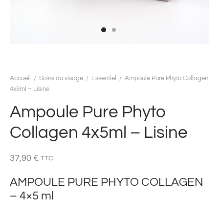
Accueil
/
Soins du visage
/
Essentiel
/
Ampoule Pure Phyto Collagen
4x5ml – Lisine
Ampoule Pure Phyto
Collagen 4x5ml – Lisine
37,90
€
TTC
AMPOULE PURE PHYTO COLLAGEN
– 4×5 ml