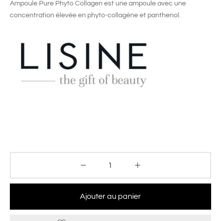
Ampoule Pure Phyto Collagen est une ampoule avec une
concentration élevée en phyto-collagène et panthenol.
Ajouter au panier