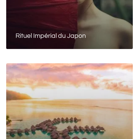
Rituel Impérial du Japon