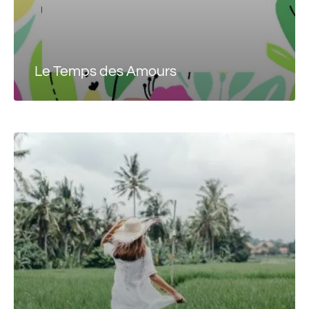
Le Temps des Amours