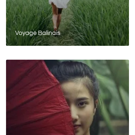
Voyage Balinais